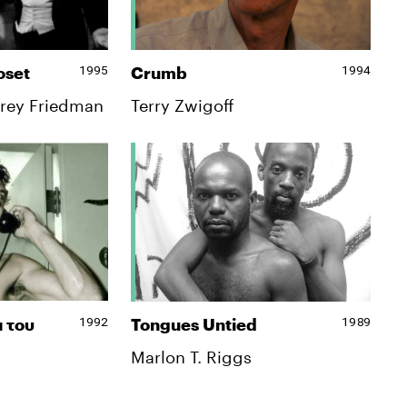
1995
1994
oset
Crumb
frey Friedman
Terry Zwigoff
1992
1989
α του
Tongues Untied
Marlon T. Riggs