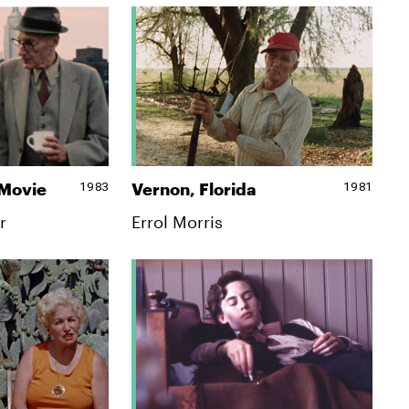
1983
1981
 Movie
Vernon, Florida
r
Errol Morris