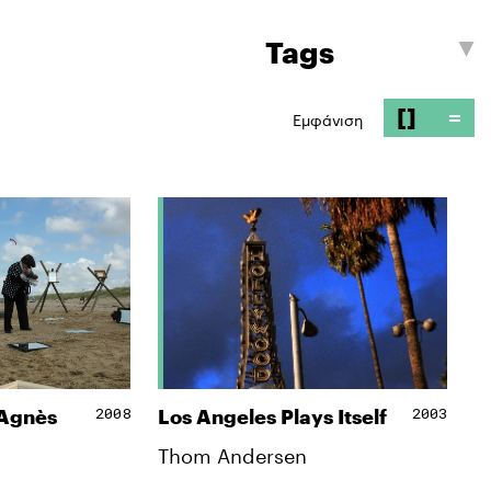
[]
=
Εμφάνιση
2008
2003
 Agnès
Los Angeles Plays Itself
Thom Andersen