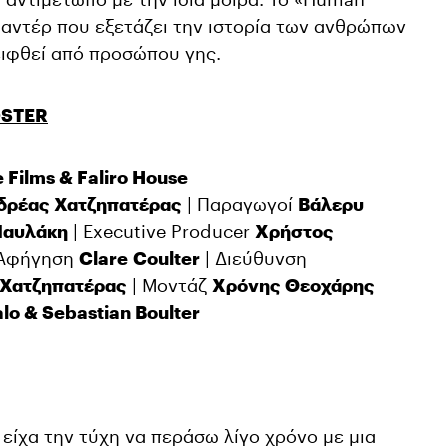
ιμαντέρ που εξετάζει την ιστορία των ανθρώπων
ειφθεί από προσώπου γης.
STER
e Films & Faliro House
δρέας Χατζηπατέρας
| Παραγωγοί
Βάλερυ
Παυλάκη
| Executive Producer
Χρήστος
 Αφήγηση
Clare
Coulter
| Διεύθυνση
 Χατζηπατέρας
| Μοντάζ
Χρόνης Θεοχάρης
lo & Sebastian Boulter
 είχα την τύχη να περάσω λίγο χρόνο με μια