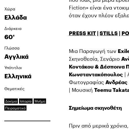
Fiction» είναι ένα ντοκ
Χώρα
όταν έχουν πλέον εξαλ
Ελλάδα
Διάρκεια
PRESS KIT
|
STILLS
|
PO
60'
Γλώσσα
Μια Παραγωγή των
Exil
Αγγλικά
Σκηνοθεσία, Σενάριο
Αν
Κοντάκου & Δέσποινα 
Υπότιτλοι
Κωνσταντακόπουλος
|
Ελληνικά
Φωτογραφίας
Ανδρέας
Θεματικές
| Μουσική
Teemu Takata
Δοκίμιο
Ιστορία
Μνήμη
Σημείωμα σκηνοθέτη
Πειραματικό
Πριν από μερικά χρόνια,