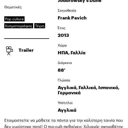
Jodorowsky's Dune
Θεματικές
Σκηνοθεσία
Frank Pavich
Pop culture
Κινηματογράφος
Τέχνη
Έτος
2013
Χώρα
Trailer
ΗΠΑ, Γαλλία
Διάρκεια
88'
Γλώσσα
Αγγλικά, Γαλλικά, Ισπανικά,
Γερμανικά
Υπότιτλοι
Αγγλικά
Ετοιμαστείτε να μάθετε τα πάντα για την καλύτερη ταινία που
δεν γυρίστηκε ποτέ! Ο πιο-cult-πεθαίνεις Χιλιανός σκηνοθέτης