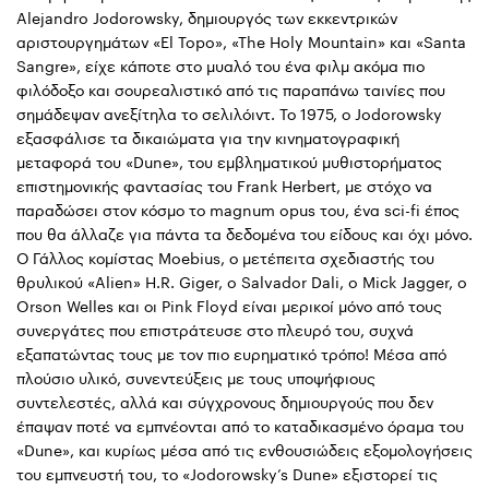
Alejandro Jodorowsky, δημιουργός των εκκεντρικών
αριστουργημάτων «El Topo», «The Holy Mountain» και «Santa
Sangre», είχε κάποτε στο μυαλό του ένα φιλμ ακόμα πιο
φιλόδοξο και σουρεαλιστικό από τις παραπάνω ταινίες που
σημάδεψαν ανεξίτηλα το σελιλόιντ. Το 1975, ο Jodorowsky
εξασφάλισε τα δικαιώματα για την κινηματογραφική
μεταφορά του «Dune», του εμβληματικού μυθιστορήματος
επιστημονικής φαντασίας του Frank Herbert, με στόχο να
παραδώσει στον κόσμο το magnum opus του, ένα sci-fi έπος
που θα άλλαζε για πάντα τα δεδομένα του είδους και όχι μόνο.
Ο Γάλλος κομίστας Moebius, ο μετέπειτα σχεδιαστής του
θρυλικού «Alien» H.R. Giger, o Salvador Dali, o Mick Jagger, o
Orson Welles και οι Pink Floyd είναι μερικοί μόνο από τους
συνεργάτες που επιστράτευσε στο πλευρό του, συχνά
εξαπατώντας τους με τον πιο ευρηματικό τρόπο! Μέσα από
πλούσιο υλικό, συνεντεύξεις με τους υποψήφιους
συντελεστές, αλλά και σύγχρονους δημιουργούς που δεν
έπαψαν ποτέ να εμπνέονται από το καταδικασμένο όραμα του
«Dune», και κυρίως μέσα από τις ενθουσιώδεις εξομολογήσεις
του εμπνευστή του, το «Jodorowsky’s Dune» εξιστορεί τις