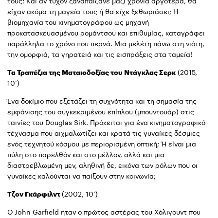
τους; Και αν τυχόν ξαναπαίζανε μαζί χρόνια αργότερα, θα
είχαν ακόμα τη μαγεία τους ή θα είχε ξεθωριάσει; Η
βιομηχανία του κινηματογράφου ως μηχανή
προκατασκευασμένου ρομάντσου και επιθυμίας, καταγράφει
παράλληλα το χρόνο που περνά. Μια μελέτη πάνω στη νιότη,
την ομορφιά, τα γηρατειά και τις εισπράξεις στα ταμεία!
Τα Τραπέζια της Ματαιοδοξίας του Ντάγκλας Σερκ
(2015,
10’)
Ένα δοκίμιο που εξετάζει τη συχνότητα και τη σημασία της
εμφάνισης του συγκεκριμένου επίπλου (μπουντουάρ) στις
ταινίες του Douglas Sirk. Πρόκειται για ένα κινηματογραφικό
τέχνασμα που αιχμαλωτίζει και κρατά τις γυναίκες δέσμιες
ενός τεχνητού κόσμου με περιορισμένη οπτική; Ή είναι μια
πύλη στο παρελθόν και στο μέλλον, αλλά και μια
διαστρεβλωμένη μεν, αληθινή δε, εικόνα των ρόλων που οι
γυναίκες καλούνται να παίξουν στην κοινωνία;
Τζον Γκάρφιλντ
(2002, 10’)
Ο John Garfield ήταν ο πρώτος αστέρας του Χόλιγουντ που