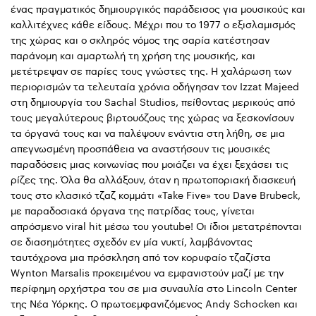
ένας πραγματικός δημιουργικός παράδεισος για μουσικούς και
καλλιτέχνες κάθε είδους. Μέχρι που το 1977 ο εξισλαμισμός
της χώρας και ο σκληρός νόμος της σαρία κατέστησαν
παράνομη και αμαρτωλή τη χρήση της μουσικής, και
μετέτρεψαν σε παρίες τους γνώστες της. Η χαλάρωση των
περιορισμών τα τελευταία χρόνια οδήγησαν τον Izzat Majeed
στη δημιουργία του Sachal Studios, πείθοντας μερικούς από
τους μεγαλύτερους βιρτουόζους της χώρας να ξεσκονίσουν
τα όργανά τους και να παλέψουν ενάντια στη λήθη, σε μια
απεγνωσμένη προσπάθεια να αναστήσουν τις μουσικές
παραδόσεις μιας κοινωνίας που μοιάζει να έχει ξεχάσει τις
ρίζες της. Όλα θα αλλάξουν, όταν η πρωτοποριακή διασκευή
τους στο κλασικό τζαζ κομμάτι «Take Five» του Dave Brubeck,
με παραδοσιακά όργανα της πατρίδας τους, γίνεται
απρόσμενο viral hit μέσω του youtube! Οι ίδιοι μετατρέπονται
σε διασημότητες σχεδόν εν μία νυκτί, λαμβάνοντας
ταυτόχρονα μια πρόσκληση από τον κορυφαίο τζαζίστα
Wynton Marsalis προκειμένου να εμφανιστούν μαζί με την
περίφημη ορχήστρα του σε μια συναυλία στο Lincoln Center
της Νέα Υόρκης. Ο πρωτοεμφανιζόμενος Andy Schocken και