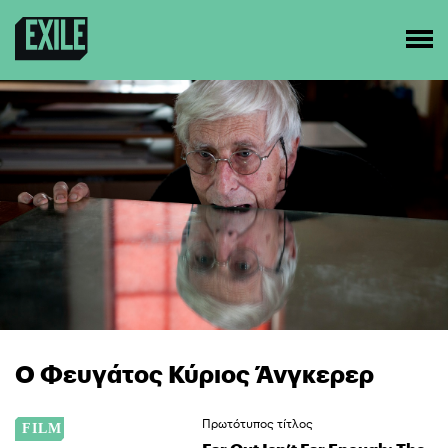
Ο Φευγάτος Κύριος Άνγκερερ
Πρωτότυπος τίτλος