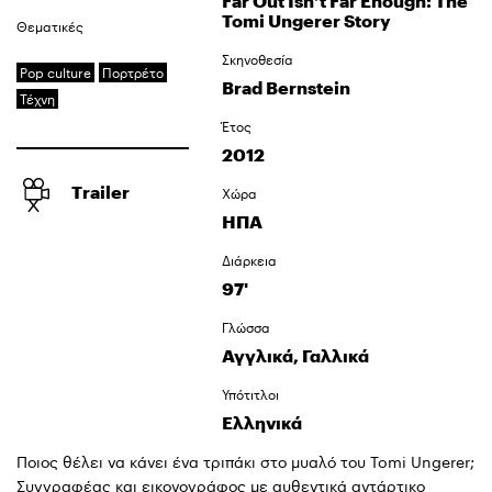
Far Out Isn’t Far Enough: The
Tomi Ungerer Story
Θεματικές
Σκηνοθεσία
Pop culture
Πορτρέτο
Brad Bernstein
Τέχνη
Έτος
2012
Trailer
Χώρα
ΗΠΑ
Διάρκεια
97'
Γλώσσα
Αγγλικά, Γαλλικά
Υπότιτλοι
Ελληνικά
Ποιος θέλει να κάνει ένα τριπάκι στο μυαλό του Tomi Ungerer;
Συγγραφέας και εικονογράφος με αυθεντικά αντάρτικο