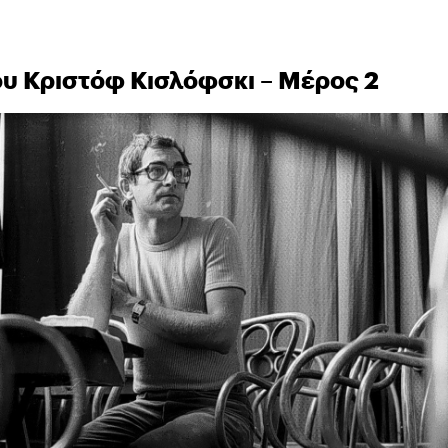
ου Κριστόφ Κισλόφσκι – Μέρος 2