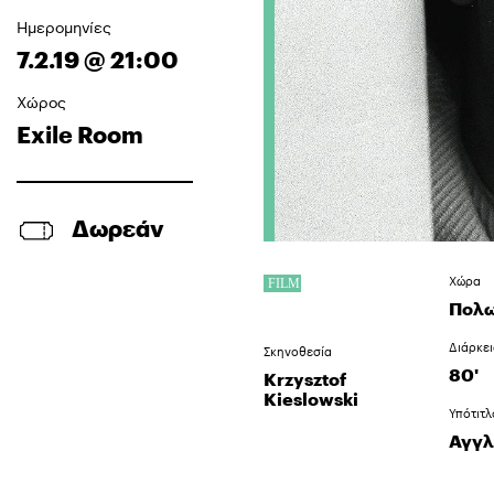
Ημερομηνίες
7.2.19 @ 21:00
Χώρος
Exile Room
Δωρεάν
Χώρα
Πολω
Διάρκε
Σκηνοθεσία
80'
Krzysztof
Kieslowski
Υπότιτλ
Αγγλ