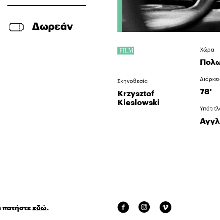
Δωρεάν
Χώρα
Πολω
Διάρκε
Σκηνοθεσία
78'
Krzysztof
Kieslowski
Υπότιτλ
Αγγλ
m πατήστε
εδώ
.