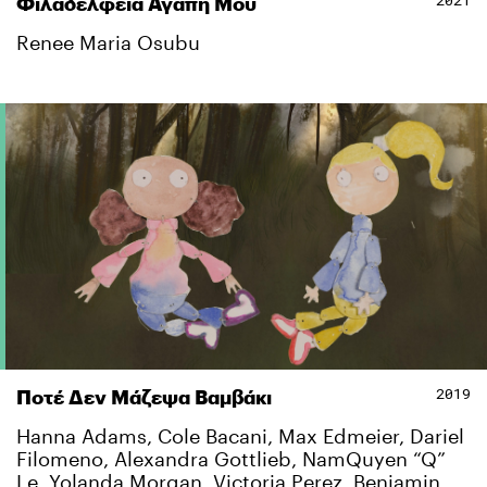
2021
Φιλαδέλφεια Αγάπη Μου
Renee Maria Osubu
2019
Ποτέ ∆εν Μάζεψα Βαµβάκι
Hanna Adams, Cole Bacani, Max Edmeier, Dariel
Filomeno, Alexandra Gottlieb, NamQuyen “Q”
Le, Yolanda Morgan, Victoria Perez, Benjamin