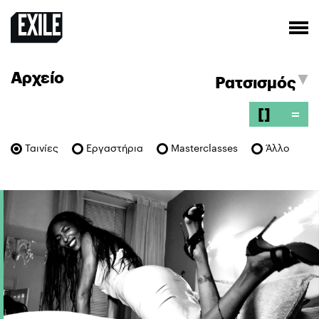
Αρχείο
[]
=
Ταινίες
Εργαστήρια
Masterclasses
Άλλο