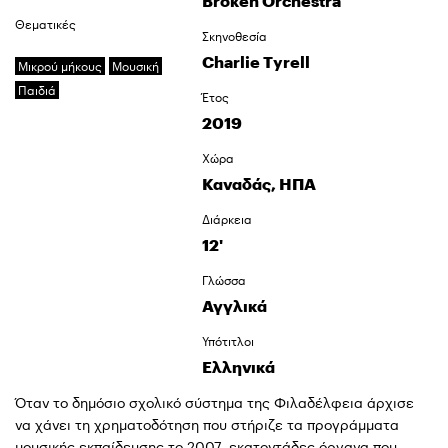
Broken Orchestra
Θεματικές
Σκηνοθεσία
Charlie Tyrell
Μικρού μήκους
Μουσική
Παιδιά
Έτος
2019
Χώρα
Καναδάς, ΗΠΑ
Διάρκεια
12'
Γλώσσα
Αγγλικά
Υπότιτλοι
Ελληνικά
Όταν το δημόσιο σχολικό σύστημα της Φιλαδέλφεια άρχισε
να χάνει τη χρηματοδότηση που στήριζε τα προγράμματα
μουσικής εκπαίδευσης το 2007, εκατοντάδες όργανα που