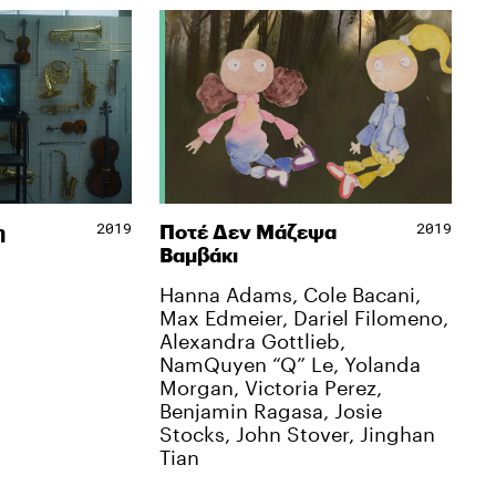
2019
2019
η
Ποτέ ∆εν Μάζεψα
Βαµβάκι
Hanna Adams, Cole Bacani,
Max Edmeier, Dariel Filomeno,
Alexandra Gottlieb,
NamQuyen “Q” Le, Yolanda
Morgan, Victoria Perez,
Benjamin Ragasa, Josie
Stocks, John Stover, Jinghan
Tian