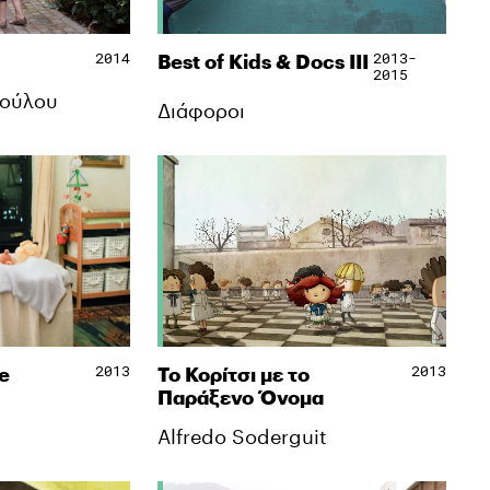
2014
2013-
Best of Kids & Docs IΙΙ
2015
πούλου
Διάφοροι
2013
2013
e
Το Κορίτσι με το
Παράξενο Όνομα
Alfredo Soderguit