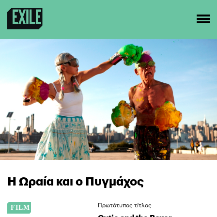
Η Ωραία και ο Πυγμάχος
Πρωτότυπος τίτλος