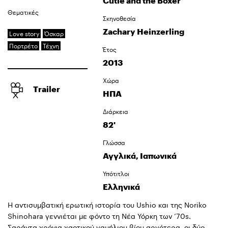
Cutie and the Boxer
Θεματικές
Σκηνοθεσία
Zachary Heinzerling
Love story
Όσκαρ
Πορτρέτο
Τέχνη
Έτος
2013
Χώρα
Trailer
ΗΠΑ
Διάρκεια
82'
Γλώσσα
Αγγλικά, Ιαπωνικά
Υπότιτλοι
Ελληνικά
Η αντισυμβατική ερωτική ιστορία του Ushio και της Noriko
Shinohara γεννιέται με φόντο τη Νέα Υόρκη των ’70s.
Σαράντα χρόνια χαοτικού γαμήλιου βίου αργότερα, οι δύο