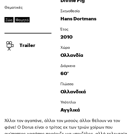
Divine Pig
Θεματικές
Σκηνοθεσία
Hans Dortmans
Ζώα
Φαγητό
Έτος
2010
Trailer
Χώρα
Ολλανδία
Διάρκεια
60'
Γλώσσα
Ολλανδικά
Υπότιτλοι
Αγγλικά
Άλλοι τον αγαπάνε, άλλοι τον μισούν, άλλοι θέλουν να τον
φάνε! Ο Dorus είναι ο τρίτος εκ των τριών χοίρων που
ανύποπτος χασάπης προόριζε για μπριζόλες, αλλά τελευταία