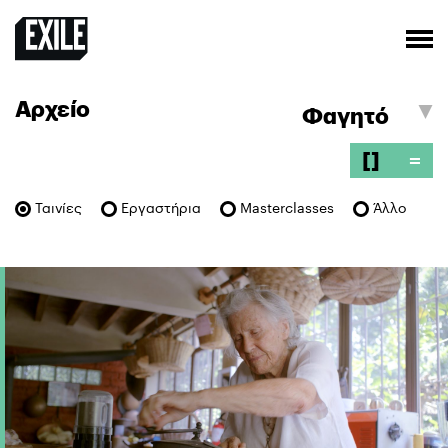
Αρχείο
[]
=
Ταινίες
Εργαστήρια
Masterclasses
Άλλο