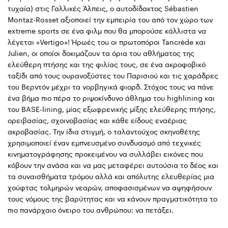
τυχαία) στις Γαλλικές Άλπεις, ο αυτοδίδακτος Sébastien
Montaz-Rosset αξιοποιεί την εμπειρία του από τον χώρο των
extreme sports σε ένα φιλμ που θα μπορούσε κάλλιστα να
λέγεται «Vertigo»! Ήρωές του οι πρωτοπόροι Tancrède και
Julien, οι οποίοι δοκιμάζουν τα όρια του αθλήματος της
ελεύθερη πτήσης και της φιλίας τους, σε ένα ακροφοβικό
ταξίδι από τους ουρανοξύστες του Παρισιού και τις χαράδρες
του Βερντόν μέχρι τα νορβηγικά φιορδ. Στόχος τους να πάνε
ένα βήμα πιο πέρα το ριψοκίνδυνο άθλημα του highlining και
του BASE-lining, μίας εξωφρενικής μίξης ελεύθερης πτήσης,
ορειβασίας, σχοινοβασίας και κάθε είδους εναέριας
ακροβασίας. Την ίδια στιγμή, ο ταλαντούχος σκηνοθέτης
χρησιμοποιεί έναν εμπνευσμένο συνδυασμό από τεχνικές
κινηματογράφησης προκειμένου να συλλάβει εικόνες που
κόβουν την ανάσα και να μας μεταφέρει αυτούσια το δέος και
τα συναισθήματα τρόμου αλλά και απόλυτης ελευθερίας μια
χούφτας τολμηρών νεαρών, αποφασισμένων να αψηφήσουν
τους νόμους της βαρύτητας και να κάνουν πραγματικότητα το
πιο πανάρχαιο όνειρο του ανθρώπου: να πετάξει.