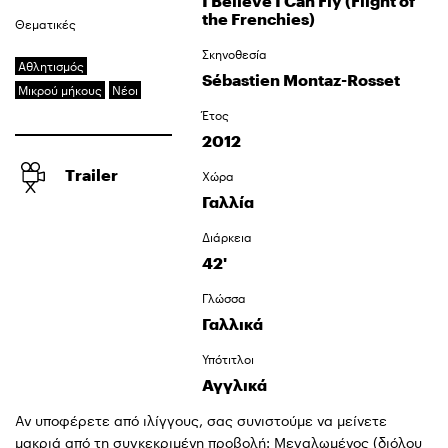
I Believe I Can Fly (Flight of
the Frenchies)
Θεματικές
Σκηνοθεσία
Αθλητισμός
Sébastien Montaz-Rosset
Μικρού μήκους
Νέοι
Έτος
2012
Trailer
Χώρα
Γαλλία
Διάρκεια
42'
Γλώσσα
Γαλλικά
Υπότιτλοι
Αγγλικά
Αν υποφέρετε από ιλίγγους, σας συνιστούμε να μείνετε
μακριά από τη συγκεκριμένη προβολή: Μεγαλωμένος (διόλου