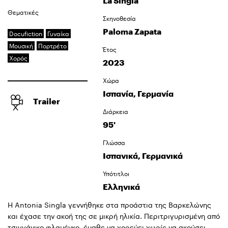
La Singla
Θεματικές
Σκηνοθεσία
Paloma Zapata
Docufiction
Γυναίκα
Μουσική
Πορτρέτο
Έτος
Χορός
2023
Χώρα
Ισπανία, Γερμανία
Trailer
Διάρκεια
95'
Γλώσσα
Ισπανικά, Γερμανικά
Υπότιτλοι
Ελληνικά
Η Antonia Singla γεννήθηκε στα προάστια της Βαρκελώνης
και έχασε την ακοή της σε μικρή ηλικία. Περιτριγυρισμένη από
τσιγγάνικο φλαμένκο, έμαθε να χορεύει χωρίς να ακούσει