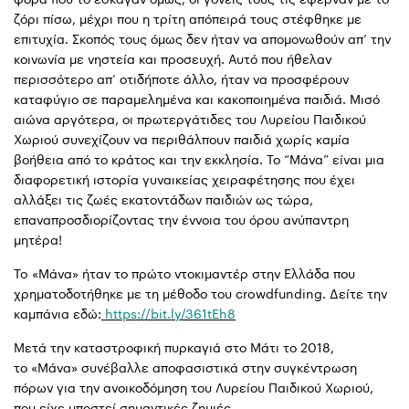
ζόρι πίσω, μέχρι που η τρίτη απόπειρά τους στέφθηκε με
επιτυχία. Σκοπός τους όμως δεν ήταν να απομονωθούν απ’ την
κοινωνία με νηστεία και προσευχή. Αυτό που ήθελαν
περισσότερο απ’ οτιδήποτε άλλο, ήταν να προσφέρουν
καταφύγιο σε παραμελημένα και κακοποιημένα παιδιά. Μισό
αιώνα αργότερα, οι πρωτεργάτιδες του Λυρείου Παιδικού
Χωριού συνεχίζουν να περιθάλπουν παιδιά χωρίς καμία
βοήθεια από το κράτος και την εκκλησία. Το “Μάνα” είναι μια
διαφορετική ιστορία γυναικείας χειραφέτησης που έχει
αλλάξει τις ζωές εκατοντάδων παιδιών ως τώρα,
επαναπροσδιορίζοντας την έννοια του όρου ανύπαντρη
μητέρα!
To «Μάνα» ήταν το πρώτο ντοκιμαντέρ στην Ελλάδα που
χρηματοδοτήθηκε με τη μέθοδο του crowdfunding. Δείτε την
καμπάνια εδώ:
https://bit.ly/361tEh8
Μετά την καταστροφική πυρκαγιά στο Μάτι το 2018,
το «Μάνα» συνέβαλλε αποφασιστικά στην συγκέντρωση
πόρων για την ανοικοδόμηση του Λυρείου Παιδικού Χωριού,
που είχε υποστεί σημαντικές ζημιές.