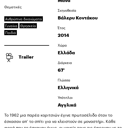
Μάνα
Θεματικές
Σκηνοθεσία
Βάλερυ Κοντάκου
Ανθρώπινα δικαιώματα
Γυναίκα
Θρησκεία
Έτος
Παιδιά
2014
Χώρα
Ελλάδα
Trailer
Διάρκεια
67'
Γλώσσα
Ελληνικά
Υπότιτλοι
Αγγλικά
Το 1962 μια παρέα κοριτσιών έγινε πρωτοσέλιδο όταν το
έσκασαν απ’ το σπίτι για να κλειστούν σε μοναστήρι. Κάθε
φορά που το έσκαγαν όμως, οι γονείς τους τις έφερναν με το