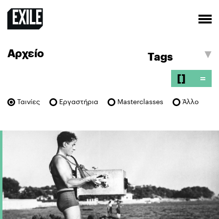
Αρχείο
[]
=
Ταινίες
Εργαστήρια
Masterclasses
Άλλο