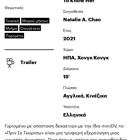
To Know Her
Θεματικές
Σκηνοθεσία
Natalie A. Chao
Γυναίκα
Μικρού μήκους
Μνήμη
Οικογένεια
Έτος
Πορτρέτο
2021
Χώρα
ΗΠΑ, Χονγκ Κονγκ
Trailer
Διάρκεια
15'
Γλώσσα
Αγγλικά, Κινέζικα
Υπότιτλοι
Ελληνικά
Γυρισμένο με απόσταση δεκαετιών με την ίδια miniDV, το
«Πριν Σε Γνωρίσω» είναι μια τρυφερή εξερεύνηση μιας
γνωστής-άγνωστης. Ποια ήταν η μητέρα της σκηνοθέτιδας