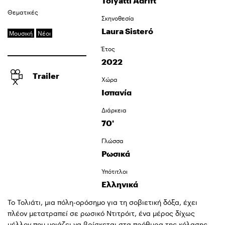
Tolyatti Adrift
Θεματικές
Σκηνοθεσία
Laura Sisteró
Μουσική
Νέοι
Έτος
2022
Trailer
Χώρα
Ισπανία
Διάρκεια
70'
Γλώσσα
Ρωσικά
Υπότιτλοι
Ελληνικά
Το Τολιάτι, μια πόλη-ορόσημο για τη σοβιετική δόξα, έχει
πλέον μετατραπεί σε ρωσικό Ντιτρόιτ, ένα μέρος δίχως
μέλλον που μοιάζει να βρίσκεται στα πρόθυρα της κόλασης.