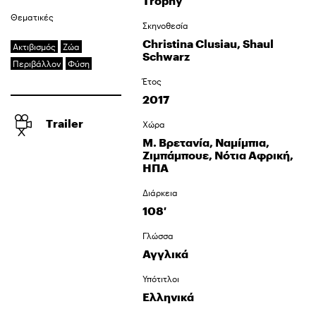
Trophy
Θεματικές
Σκηνοθεσία
Christina Clusiau, Shaul
Ακτιβισμός
Ζώα
Schwarz
Περιβάλλον
Φύση
Έτος
2017
Trailer
Χώρα
Μ. Βρετανία, Ναμίμπια,
Ζιμπάμπουε, Νότια Αφρική,
ΗΠΑ
Διάρκεια
108′
Γλώσσα
Αγγλικά
Υπότιτλοι
Ελληνικά