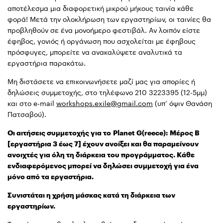
αποτέλεσμα μια διαφορετική μικρού μήκους ταινία κάθε
φορά! Μετά την ολοκλήρωση των εργαστηρίων, οι ταινίες θα
προβληθούν σε ένα μονοήμερο φεστιβάλ. Αν λοιπόν είστε
έφηβος, γονιός ή οργάνωση που ασχολείται με έφηβους
πρόσφυγες, μπορείτε να ανακαλύψετε αναλυτικά τα
εργαστήρια παρακάτω.
Μη διστάσετε να επικοινωνήσετε μαζί μας για απορίες ή
δηλώσεις συμμετοχής, στο τηλέφωνο 210 3223395 (12-5μμ)
και στο e-mail
workshops.exile@gmail.com
(υπ’ όψιν Θανάση
Πατσαβού).
Οι αιτήσεις συμμετοχής για το
Planet G(reece):
Μέρος Β
[εργαστήρια 3 έως 7] έχουν ανοίξει και θα παραμείνουν
ανοιχτές για όλη τη διάρκεια του προγράμματος. Κάθε
ενδιαφερόμενος μπορεί να δηλώσει συμμετοχή για ένα
μόνο από τα εργαστήρια.
Συνιστάται η χρήση μάσκας κατά τη διάρκεια των
εργαστηρίων.