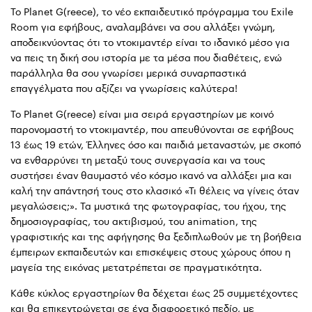
Το Planet G(reece), το νέο εκπαιδευτικό πρόγραμμα του Exile
Room για εφήβους, αναλαμβάνει να σου αλλάξει γνώμη,
αποδεικνύοντας ότι το ντοκιμαντέρ είναι το ιδανικό μέσο για
να πεις τη δική σου ιστορία με τα μέσα που διαθέτεις, ενώ
παράλληλα θα σου γνωρίσει μερικά συναρπαστικά
επαγγέλματα που αξίζει να γνωρίσεις καλύτερα!
Το Planet G(reece) είναι μια σειρά εργαστηρίων με κοινό
παρονομαστή το ντοκιμαντέρ, που απευθύνονται σε εφήβους
13 έως 19 ετών, Έλληνες όσο και παιδιά μεταναστών, με σκοπό
να ενθαρρύνει τη μεταξύ τους συνεργασία και να τους
συστήσει έναν θαυμαστό νέο κόσμο ικανό να αλλάξει μια και
καλή την απάντησή τους στο κλασικό «Τι θέλεις να γίνεις όταν
μεγαλώσεις;». Τα μυστικά της φωτογραφίας, του ήχου, της
δημοσιογραφίας, του ακτιβισμού, του animation, της
γραφιστικής και της αφήγησης θα ξεδιπλωθούν με τη βοήθεια
έμπειρων εκπαιδευτών και επισκέψεις στους χώρους όπου η
μαγεία της εικόνας μετατρέπεται σε πραγματικότητα.
Κάθε κύκλος εργαστηρίων θα δέχεται έως 25 συμμετέχοντες
και θα επικεντρώνεται σε ένα διαφορετικό πεδίο, με