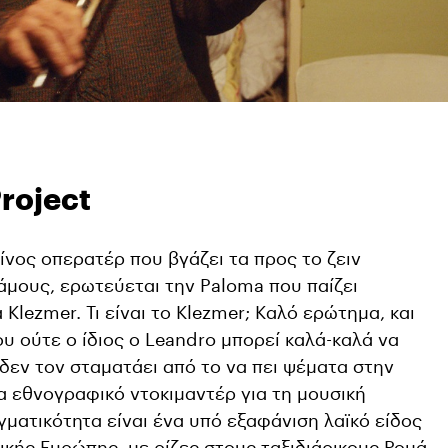
roject
ίνος οπερατέρ που βγάζει τα προς το ζειν
μους, ερωτεύεται την Paloma που παίζει
 Klezmer. Τι είναι το Klezmer; Καλό ερώτημα, και
υ ούτε ο ίδιος ο Leandro μπορεί καλά-καλά να
 δεν τον σταματάει από το να πει ψέματα στην
να εθνογραφικό ντοκιμαντέρ για τη μουσική
γματικότητα είναι ένα υπό εξαφάνιση λαϊκό είδος
ικής Ευρώπης, με ρίζες στους ταξιδιάρικους Ρομά