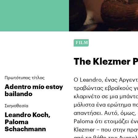
The Klezmer P
Πρωτότυπος τίτλος
Ο Leandro, ένας Αργεντ
Adentro mío estoy
τραβώντας εβραϊκούς γά
bailando
κλαρινέτο σε μια μπάντα
μάλιστα ένα ερώτημα πο
Σκηνοθεσία
απαντήσει. Αυτό, όμως,
Leandro Koch,
Paloma ότι ετοιμάζει έ
Paloma
Schachmann
Klezmer – που στην πρα
από τα βάθη της Ανατολ