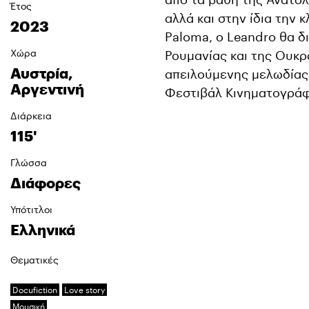
Έτος
αλλά και στην ίδια την
2023
Paloma, ο Leandro θα δ
Χώρα
Ρουμανίας και της Ουκρα
Αυστρία,
απειλούμενης μελωδίας.
Αργεντινή
Φεστιβάλ Κινηματογράφ
Διάρκεια
115'
Γλώσσα
Διάφορες
Υπότιτλοι
Ελληνικά
Θεματικές
Docufiction
Love story
Μουσική