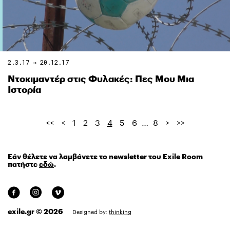
2.3.17 → 20.12.17
Ντοκιμαντέρ στις Φυλακές: Πες Μου Μια
Ιστορία
<<
<
1
2
3
4
5
6
…
8
>
>>
Εάν θέλετε να λαμβάνετε το newsletter του Exile Room
πατήστε
εδώ
.
exile.gr © 2026
Designed by:
thinking