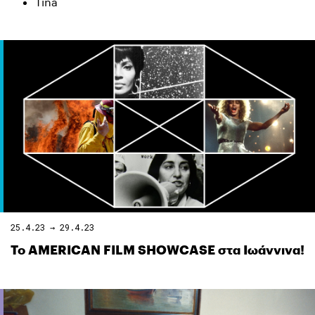
Tina
25.4.23 → 29.4.23
Το AMERICAN FILM SHOWCASE στα Ιωάννινα!