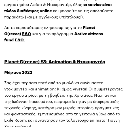
εργαστηρίου Αφίσα & Ντοκιμαντέρ, όλες
οι ταινίες είναι
πλέον διαθέσιμες online
και μπορείτε να τις απολαύσετε
παρακάτω (και με αγγλικούς υπότιτλους!).
Δείτε περισσότερες πληροφορίες για το
Planet
G(reece)
ΕΔΩ
και για το πρόγραμμα
Active citizens
fund
ΕΔΩ
.
Planet G(reece) #3: Animation & Ντοκιμαντέρ
Μάρτιος 2022
Σας έχει περάσει ποτέ από το μυαλό να συνδυάσετε
ντοκιμαντέρ και animation; Κι όμως γίνεται! Οι συμμετέχοντες
του εργαστηρίου, με τη βοήθεια της Χριστίνας Ντεπιάν και
της Ιωάννας Γιακουμάτου, πειραματίστηκαν με διαφορετικές
τεχνικές κίνησης, κατέγραψαν μικρές ιστορίες, πραγματικές
και φανταστικές, εμπνευσμένες από τη γειτονιά γύρω από το
Exile Room, και συνάντησαν τον ταλαντούχο animator Γιάννη
Χριστοφόρου!