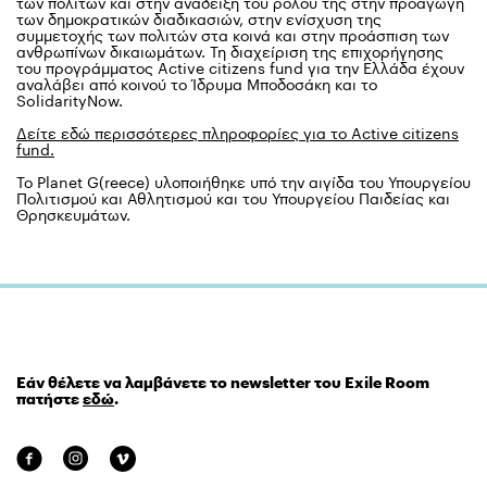
των πολιτών και στην ανάδειξη του ρόλου της στην προαγωγή
των δημοκρατικών διαδικασιών, στην ενίσχυση της
συμμετοχής των πολιτών στα κοινά και στην προάσπιση των
ανθρωπίνων δικαιωμάτων. Τη διαχείριση της επιχορήγησης
του προγράμματος Active citizens fund για την Ελλάδα έχουν
αναλάβει από κοινού το Ίδρυμα Μποδοσάκη και το
SolidarityNow.
Δείτε εδώ περισσότερες πληροφορίες για το Active citizens
fund.
Το Planet G(reece) υλοποιήθηκε υπό την αιγίδα του Υπουργείου
Πολιτισμού και Αθλητισμού και του Υπουργείου Παιδείας και
Θρησκευμάτων.
Εάν θέλετε να λαμβάνετε το newsletter του Exile Room
πατήστε
εδώ
.