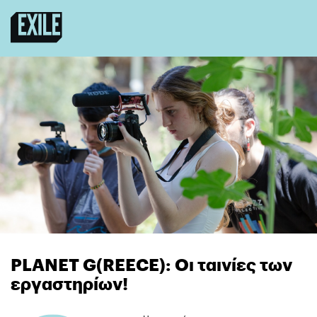
PLANET G(REECE): Οι ταινίες των
εργαστηρίων!