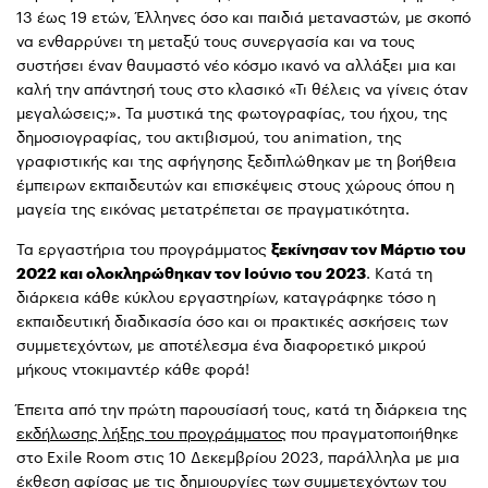
13 έως 19 ετών, Έλληνες όσο και παιδιά μεταναστών, με σκοπό
να ενθαρρύνει τη μεταξύ τους συνεργασία και να τους
συστήσει έναν θαυμαστό νέο κόσμο ικανό να αλλάξει μια και
καλή την απάντησή τους στο κλασικό «Τι θέλεις να γίνεις όταν
μεγαλώσεις;». Τα μυστικά της φωτογραφίας, του ήχου, της
δημοσιογραφίας, του ακτιβισμού, του animation, της
γραφιστικής και της αφήγησης ξεδιπλώθηκαν με τη βοήθεια
έμπειρων εκπαιδευτών και επισκέψεις στους χώρους όπου η
μαγεία της εικόνας μετατρέπεται σε πραγματικότητα.
Τα εργαστήρια του προγράμματος
ξεκίνησαν τον Μάρτιο του
2022 και ολοκληρώθηκαν τον Ιούνιο του 2023
. Κατά τη
διάρκεια κάθε κύκλου εργαστηρίων, καταγράφηκε τόσο η
εκπαιδευτική διαδικασία όσο και οι πρακτικές ασκήσεις των
συμμετεχόντων, με αποτέλεσμα ένα διαφορετικό μικρού
μήκους ντοκιμαντέρ κάθε φορά!
Έπειτα από την πρώτη παρουσίασή τους, κατά τη διάρκεια της
εκδήλωσης λήξης του προγράμματος
που πραγματοποιήθηκε
στο Exile Room στις 10 Δεκεμβρίου 2023, παράλληλα με μια
έκθεση αφίσας με τις δημιουργίες των συμμετεχόντων του